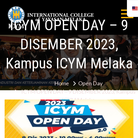
Skip
to
ICYM OPEN DAY – 9
content
INTERNA
COLLEGE
DISEMBER 2023,
YAYASA
Kampus ICYM Melaka
MELAYA
Home
Open Day
ICYM OPEN DAY – 9 DISEMBER 2023, Kampus
ICYM Melaka