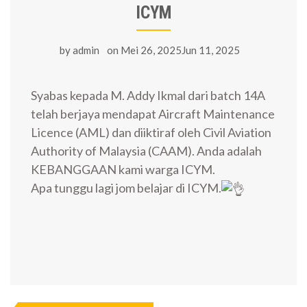
ICYM
by
admin
on
Mei 26, 2025Jun 11, 2025
Syabas kepada M. Addy Ikmal dari batch 14A
telah berjaya mendapat Aircraft Maintenance
Licence (AML) dan diiktiraf oleh Civil Aviation
Authority of Malaysia (CAAM). Anda adalah
KEBANGGAAN kami warga ICYM.
Apa tunggu lagi jom belajar di ICYM.
Navigasi