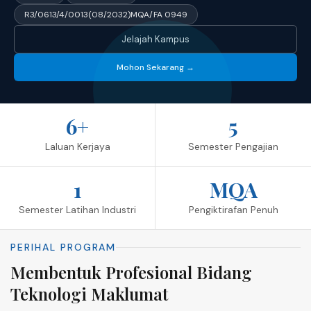
R3/0613/4/0013(08/2032)MQA/FA 0949
Jelajah Kampus
Mohon Sekarang →
6+
5
Laluan Kerjaya
Semester Pengajian
1
MQA
Semester Latihan Industri
Pengiktirafan Penuh
PERIHAL PROGRAM
Membentuk Profesional Bidang
Teknologi Maklumat