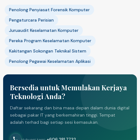
Penolong Penyiasat Forensik Komputer
Pengaturcara Perisian
Juruaudit Keselamatan Komputer
Pereka Program Keselamatan Komputer
Kakitangan Sokongan Teknikal Sistem
Penolong Pegawai Keselamatan Aplikasi
Bersedia untuk Memulakan Kerjaya
Teknologi Anda?
Daftar sekarang dan bina masa depan dalam dunia digital
sebagai pakar IT yang berkemahiran tinggi. Tempat
adalah terhad bagi setiap sesi kemasukan.
+606 281 7732
Hubungi kami