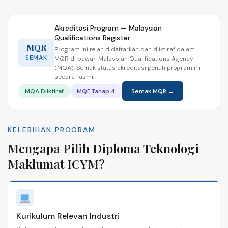
Akreditasi Program — Malaysian
Qualifications Register
MQR
Program ini telah didaftarkan dan diiktiraf dalam
SEMAK
MQR di bawah Malaysian Qualifications Agency
(MQA). Semak status akreditasi penuh program ini
secara rasmi.
MQA Diiktiraf
MQF Tahap 4
Semak MQR →
KELEBIHAN PROGRAM
Mengapa Pilih Diploma Teknologi
Maklumat ICYM?
Kurikulum Relevan Industri