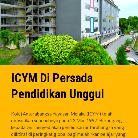
ICYM Di Persada
Pendidikan Unggul
Kolej Antarabangsa Yayasan Melaka (ICYM) telah
dirasmikan sepenuhnya pada 23 Mac 1997. Berpegang
kepada visi menyediakan pendidikan antarabangsa yang
diiktiraf di peringkat global bagi melahirkan pelajar yang