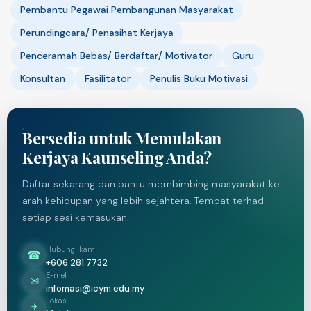
Pembantu Pegawai Pembangunan Masyarakat
Perundingcara/ Penasihat Kerjaya
Penceramah Bebas/ Berdaftar/ Motivator
Guru
Konsultan
Fasilitator
Penulis Buku Motivasi
Bersedia untuk Memulakan
Kerjaya Kaunseling Anda?
Daftar sekarang dan bantu membimbing masyarakat ke
arah kehidupan yang lebih sejahtera. Tempat terhad
setiap sesi kemasukan.
Hubungi kami
☎
+606 281 7732
E-mel
✉
infomasi@icym.edu.my
Lokasi
⌖