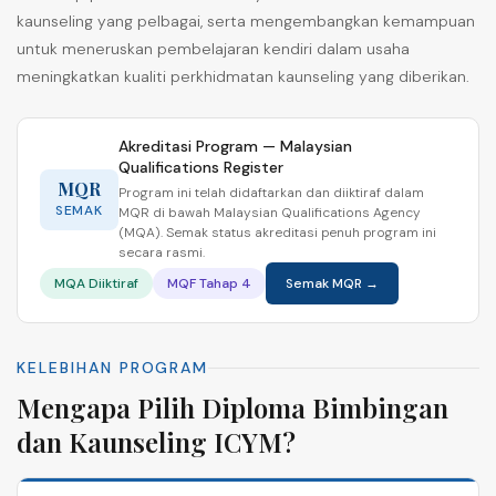
kaunseling yang pelbagai, serta mengembangkan kemampuan
untuk meneruskan pembelajaran kendiri dalam usaha
meningkatkan kualiti perkhidmatan kaunseling yang diberikan.
Akreditasi Program — Malaysian
Qualifications Register
MQR
Program ini telah didaftarkan dan diiktiraf dalam
SEMAK
MQR di bawah Malaysian Qualifications Agency
(MQA). Semak status akreditasi penuh program ini
secara rasmi.
MQA Diiktiraf
MQF Tahap 4
Semak MQR →
KELEBIHAN PROGRAM
Mengapa Pilih Diploma Bimbingan
dan Kaunseling ICYM?